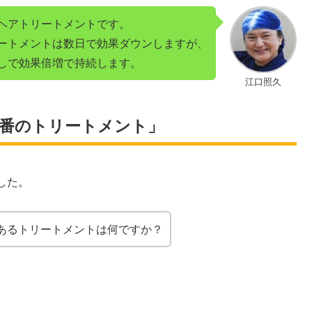
ヘアトリートメントです。
ートメントは数日で効果ダウンしますが、
しで効果倍増で持続します。
江口照久
一番のトリートメント」
した。
あるトリートメントは何ですか？