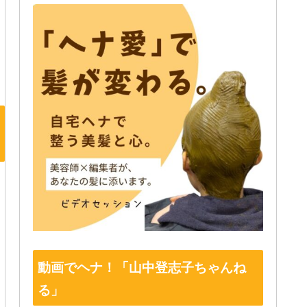
動画でヘナ！「山中登志子ちゃんね
る」