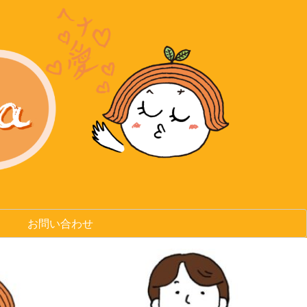
お問い合わせ