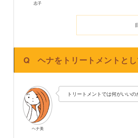
志子
Q ヘナをトリートメントと
トリートメントでは何がいいの
ヘナ美