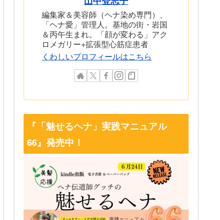
山中登志子
編集家＆美容師（ヘナ染め専門）、
「ヘナ愛」管理人。基地の街・岩国
＆丙午生まれ。「顔が変わる」アク
ロメガリー+拡張型心筋症患者
くわしいプロフィールはこちら
『「魅せるヘナ」実践マニュアル
66』発売中！