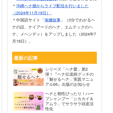
＊
沖縄ヘナ畑からライブ配信を行いました
（2024年11月19日）
。
＊中国語サイト「
海娜故事
」（3分でわかるヘ
ナの話、ナイアードのヘナ、エムテックのヘ
ナ、メヘンディ）をアップしました（2024年7
月18日）。
最新の記事
シリーズ「ヘナ愛」第2
弾！『ヘナ伝道師グッチの
「魅せるヘナ」実践マニュ
アル66』出版のお知らせ
ヘナと相性ぴったり！ハー
ブシャンプー「シカカイ＆
アムラ」でサラサラ頭皮活
性化