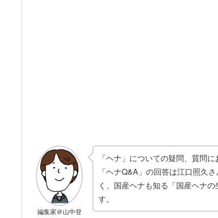
「ヘナ」についての疑問、質問に
「ヘナQ&A」の回答は江口照久
く、国産ヘナも知る「国産ヘナの
す。
編集家＠山中登