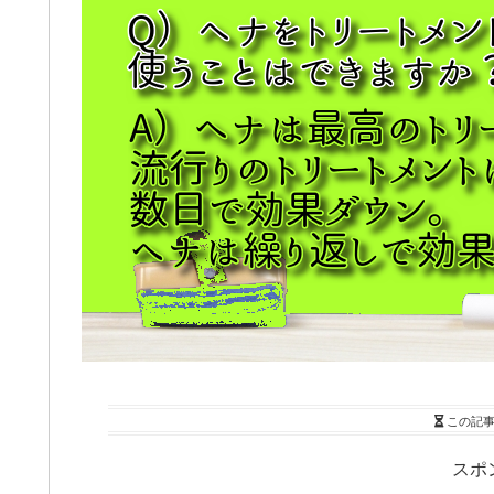
この記
スポ