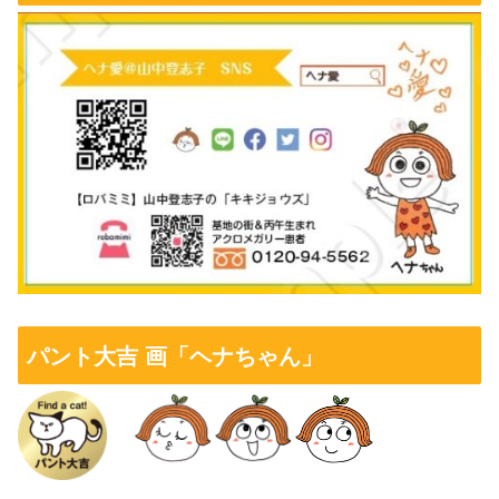
パント大吉 画「ヘナちゃん」