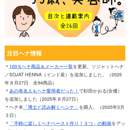
注目ヘナ情報
＊
100％ヘナ商品＆メーカー一覧
を更新。ソジャットヘナ
／SOJAT HENNA（インド産）を追加しました。（2025
年８月27日 全94商品）
＊
あの有名人もヘナ愛用者だった！
で杉田かおる(女優）
を追加しました（2025年８月27日）
＊ヘナ本
「博士と読み解くヘンナ」
を購入。（2025年3月
３日）
＊
「手軽に楽しくヘナペースト作り！３つ」の動画
をアッ