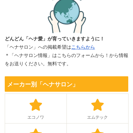
どんどん「ヘナ愛」が育っていきますように！
「ヘナサロン」への掲載希望は
こちらから
＊「ヘナサロン情報」はこちらのフォームから！から情報
をお送りください。無料です。
メーカー別「ヘナサロン」
エコノワ
エムテック