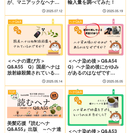
が、マニアックなヘナサ
輸入量を調べてみた！
ロンになるまで
2025.07.12
2025.05.19
ヘナQ&A
ヘナQ&A
＜ヘナの選び方＞
＜ヘナ染め後＞Q&A54
Q&A55 Q）国産ヘナは
Q）ヘナ染め後にかゆみ
放射線殺菌されているの
があるのはなぜです
ですか？ A）事実無
か？ A）頭皮が病んで
2025.05.14
2025.05.05
根。国産ヘナ製造でそん
いるからです。皮脂バリ
な話を聞いたこともあり
ア低下には10の原因があ
TOP
ヘナQ&A
ません。
ります。
美髪応援『読むヘナ
Q&A55』出版 ～ヘナ達
＜ヘナ染め後＞Q&A53