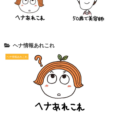
ヘナ情報あれこれ
ヘナ情報あれこれ