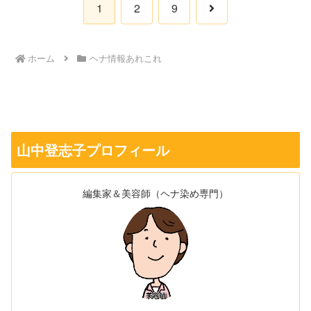
次
1
2
9
へ
ホーム
ヘナ情報あれこれ
山中登志子プロフィール
編集家＆美容師（ヘナ染め専門）