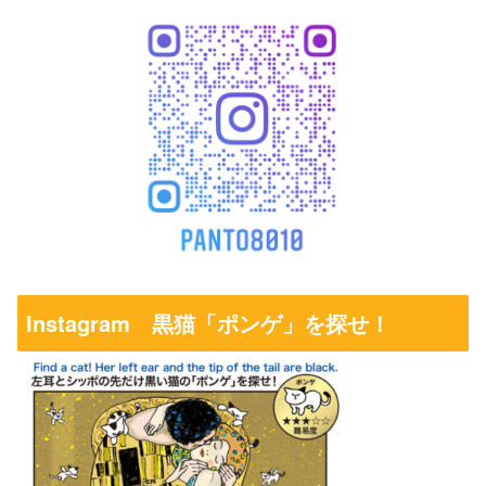
Instagram 黒猫「ポンゲ」を探せ！