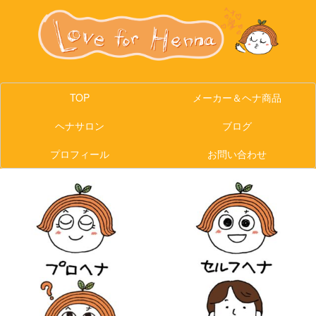
TOP
メーカー＆ヘナ商品
ヘナサロン
ブログ
プロフィール
お問い合わせ