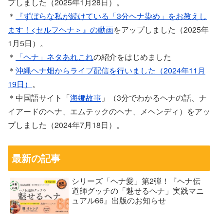
プしました（2025年1月28日）。
＊
『ずぼらな私が続けている「3分ヘナ染め」をお教えし
ます！<セルフヘナ＞』の動画
をアップしました（2025年
1月5日）。
＊
「ヘナ」ネタあれこれ
の紹介をはじめました
＊
沖縄ヘナ畑からライブ配信を行いました（2024年11月
19日）
。
＊中国語サイト「
海娜故事
」（3分でわかるヘナの話、ナ
イアードのヘナ、エムテックのヘナ、メヘンディ）をアッ
プしました（2024年7月18日）。
最新の記事
シリーズ「ヘナ愛」第2弾！『ヘナ伝
道師グッチの「魅せるヘナ」実践マニ
ュアル66』出版のお知らせ