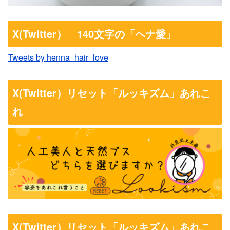
X(Twitter） 140文字の「ヘナ愛」
Tweets by henna_hair_love
X(Twitter）リセット「ルッキズム」あれこ
れ
X(Twitter）リセット「ルッキズム」あれこ