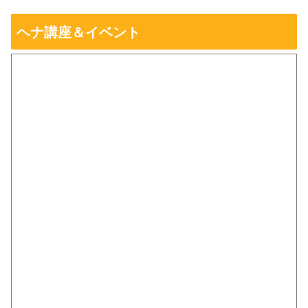
ヘナ講座＆イベント