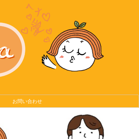
お問い合わせ