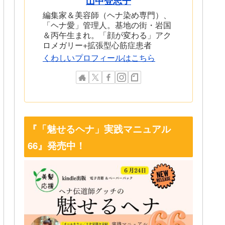
山中登志子
編集家＆美容師（ヘナ染め専門）、
「ヘナ愛」管理人。基地の街・岩国
＆丙午生まれ。「顔が変わる」アク
ロメガリー+拡張型心筋症患者
くわしいプロフィールはこちら
『「魅せるヘナ」実践マニュアル
66』発売中！