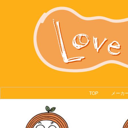
TOP
メーカ