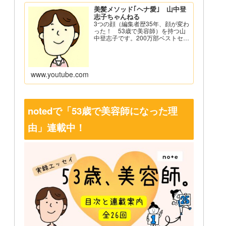
美髪メソッド｢ヘナ愛｣ 山中登
志子ちゃんねる
3つの顔（編集者歴35年、顔が変わ
った！ 53歳で美容師）を持つ山
中登志子です。200万部ベストセラ
ー「買ってはいけない」編集者
で、ヘナ染めを広めるため美容師
になり、髪の救世主“ヘナ(植物染
料）”情報を伝えています。★★★
男性も女性も、白髪Read More...
www.youtube.com
notedで「53歳で美容師になった理
由」連載中！