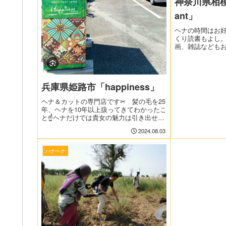
神奈川県相
ant」
ヘナの時間はお
くり読書もよし
画、雑誌なども
しい概念で、白
提案していきま
兵庫県姫路市「happiness」
ヘナ＆カットの専門店です✂︎ 髪の毛を25
年、ヘナを10年以上扱ってきてわかったこ
と☝️ヘナだけでは貴女の魅力は引き出せな
い。髪質・骨格に合わせたハサミの入れ方
2024.08.03
が重要です‼️ ＊まずは目から鱗のホーム
ページ＆ブログを読んでみてください。
ハナヘナ