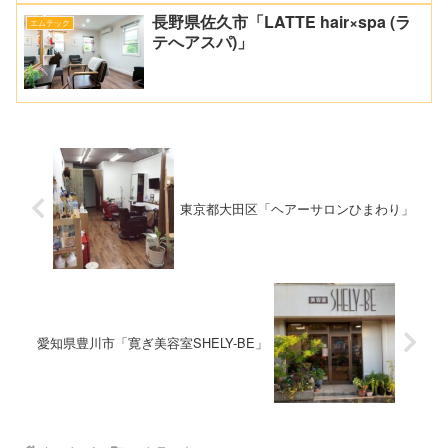
長野県佐久市「LATTE hair×spa (ラ
エムテック
テへアスパ)」
東京都大田区「ヘアーサロンひまわり」
愛知県豊川市「寛ぎ美容室SHELY-BE」