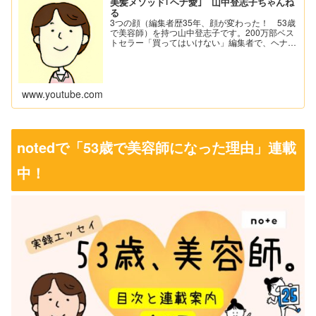
美髪メソッド｢ヘナ愛｣ 山中登志子ちゃんね
る
3つの顔（編集者歴35年、顔が変わった！ 53歳
で美容師）を持つ山中登志子です。200万部ベス
トセラー「買ってはいけない」編集者で、ヘナ染
めを広めるため美容師になり、髪の救世主“ヘナ
(植物染料）”情報を伝えています。★★★男性も
女性も、白髪Read More...
www.youtube.com
notedで「53歳で美容師になった理由」連載
中！