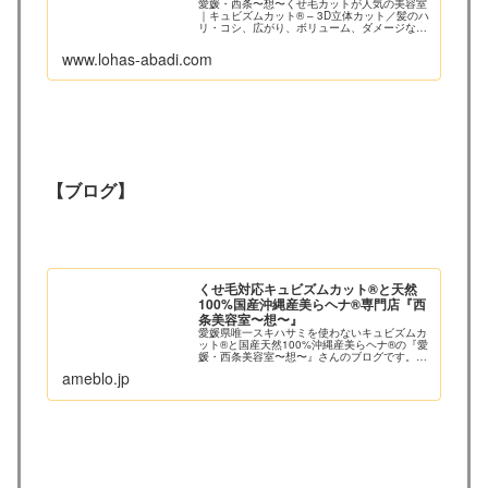
愛媛・西条〜想〜くせ毛カットが人気の美容室
｜キュビズムカット® – 3D立体カット／髪のハ
リ・コシ、広がり、ボリューム、ダメージなど
のお悩み解消します！
www.lohas-abadi.com
【ブログ】
くせ毛対応キュビズムカット®︎と天然
100%国産沖縄産美らヘナ®︎専門店『西
条美容室〜想〜』
愛媛県唯一スキハサミを使わないキュビズムカ
ット®︎と国産天然100%沖縄産美らヘナ®︎の『愛
媛・西条美容室〜想〜』さんのブログです。最
近の記事は「ツムジのパックリ割れをスキハサ
ameblo.jp
ミで梳かないキュビズムカット®︎で解消！愛媛
西条美容室⭐︎想・新Read More...