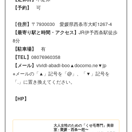
【予約】
可
【
住所】
〒7930030 愛媛県西条市大町1267-4
【最寄り駅と時間・アクセス】
JR伊予西条駅徒歩
8分
【駐車場】
有
【TEL】
08076960358
【メール】
vividi-abadi-boo▲docomo.ne▼jp
※メールの「▲」記号を「@」、「▼」記号を
「.」に置き換えてください。
【HP】
大人女性のための「くせ毛専門」美容
室 - 愛媛・西条〜想〜