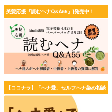
美髪応援『読むヘナQ&A55』]発売中！
【ココナラ】「ヘナ愛」セルフヘナ染め相談