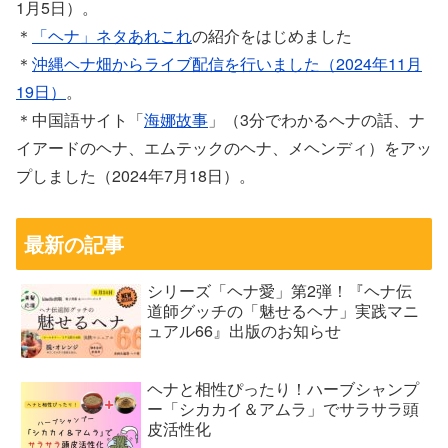
1月5日）。
＊
「ヘナ」ネタあれこれ
の紹介をはじめました
＊
沖縄ヘナ畑からライブ配信を行いました（2024年11月
19日）
。
＊中国語サイト「
海娜故事
」（3分でわかるヘナの話、ナ
イアードのヘナ、エムテックのヘナ、メヘンディ）をアッ
プしました（2024年7月18日）。
最新の記事
シリーズ「ヘナ愛」第2弾！『ヘナ伝
道師グッチの「魅せるヘナ」実践マニ
ュアル66』出版のお知らせ
ヘナと相性ぴったり！ハーブシャンプ
ー「シカカイ＆アムラ」でサラサラ頭
皮活性化