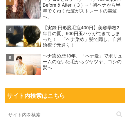
Before & After（３）~「初ヘナから半
年でくねくね髪がストレートの美髪
へ」
【実録 円形脱毛症400日】美容学校2
年目の夏、500円玉ハゲができてしま
った！ 「ヘナ染め」髪で隠し、自然
治癒で元通り！
ヘナ染め歴13年、「ヘナ愛」でボリュ
ームのない細毛からツヤツヤ、コシの
髪へ
サイト内検索はこちら