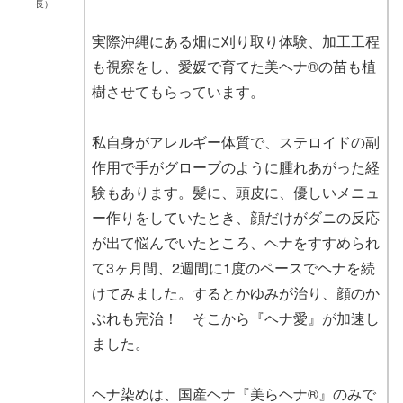
長）
実際沖縄にある畑に刈り取り体験、加工工程
も視察をし、愛媛で育てた美ヘナ®︎の苗も植
樹させてもらっています。
私自身がアレルギー体質で、ステロイドの副
作用で手がグローブのように腫れあがった経
験もあります。髪に、頭皮に、優しいメニュ
ー作りをしていたとき、顔だけがダニの反応
が出て悩んでいたところ、ヘナをすすめられ
て3ヶ月間、2週間に1度のペースでヘナを続
けてみました。するとかゆみが治り、顔のか
ぶれも完治！ そこから『ヘナ愛』が加速し
ました。
ヘナ染めは、国産ヘナ『美らヘナ®︎』のみで