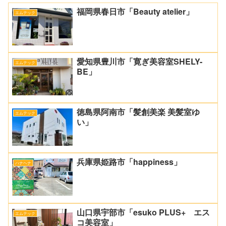
福岡県春日市「Beauty atelier」
エムテック
愛知県豊川市「寛ぎ美容室SHELY-
エムテック
BE」
徳島県阿南市「髪創美楽 美髪室ゆ
エムテック
い」
兵庫県姫路市「happiness」
ハナヘナ
山口県宇部市「esuko PLUS+ エス
エムテック
コ美容室」