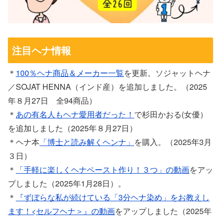
注目ヘナ情報
＊
100％ヘナ商品＆メーカー一覧
を更新。ソジャットヘナ
／SOJAT HENNA（インド産）を追加しました。（2025
年８月27日 全94商品）
＊
あの有名人もヘナ愛用者だった！
で杉田かおる(女優）
を追加しました（2025年８月27日）
＊ヘナ本
「博士と読み解くヘンナ」
を購入。（2025年3月
３日）
＊
「手軽に楽しくヘナペースト作り！３つ」の動画
をアッ
プしました（2025年1月28日）。
＊
『ずぼらな私が続けている「3分ヘナ染め」をお教えし
ます！<セルフヘナ＞』の動画
をアップしました（2025年