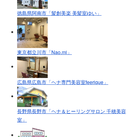
徳島県阿南市「髪創美楽 美髪室ゆい」
東京都立川市「Nao.mi」
広島県広島市「ヘナ専門美容室feerique」
長野県長野市「ヘナ＆ヒーリングサロン 千穂美容
室」