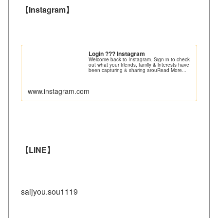
【Instagram】
Login ??? Instagram
Welcome back to Instagram. Sign in to check
out what your friends, family & interests have
been capturing & sharing arouRead More...
www.instagram.com
【LINE】
saijyou.sou1119