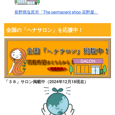
長野県塩尻市「The permanent shop 花野屋」
全国の「ヘナサロン」を応援中！
「３８
」サ
ロン掲載中
（2024年12
月18
現在）