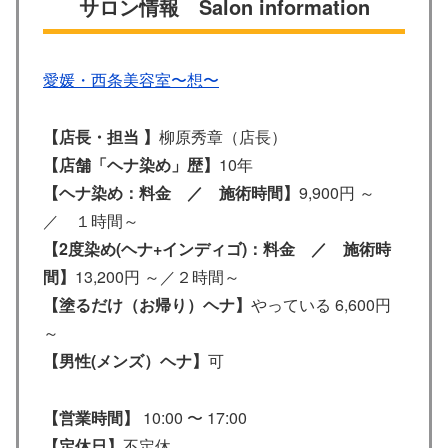
サロン情報 Salon information
愛媛・西条美容室〜想〜
【店長・担当 】
柳原秀章（店長）
【店舗「ヘナ染め」歴】
10年
【ヘナ染め：料金 ／ 施術時間】
9,900円 ～
／ １時間～
【2度染め(ヘナ+インディゴ)：料金 ／ 施術時
間】
13,200円 ～／２時間～
【塗るだけ（お帰り）ヘナ】
やっている 6,600円
～
【男性(メンズ）ヘナ】
可
【営業時間】
10:00 〜 17:00
【定休日】
不定休