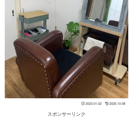
2023.01.02
2025.10.08
スポンサーリンク