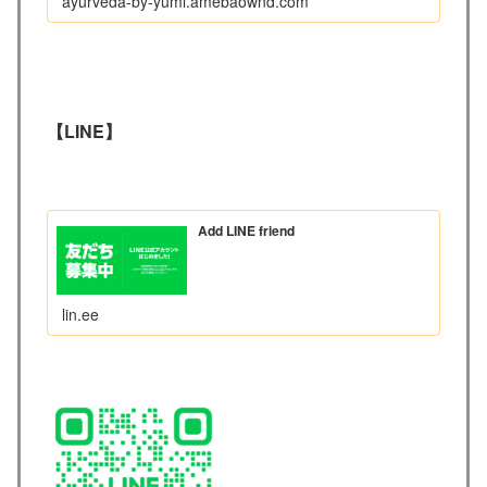
ayurveda-by-yumi.amebaownd.com
【LINE】
Add LINE friend
lin.ee