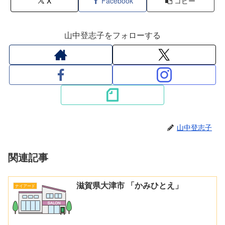
X
Facebook
コピー
山中登志子をフォローする
山中登志子
関連記事
滋賀県大津市 「かみひとえ」
ナイアード