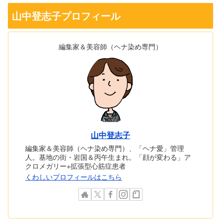
山中登志子プロフィール
編集家＆美容師（ヘナ染め専門）
山中登志子
編集家＆美容師（ヘナ染め専門）、「ヘナ愛」管理
人。基地の街・岩国＆丙午生まれ。「顔が変わる」ア
クロメガリー+拡張型心筋症患者
くわしいプロフィールはこちら