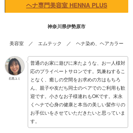
ヘ
ナ
専門美容室 HENNA PLUS
神奈川県伊勢原市
美容室 ／ エムテック ／ ヘナ染め、ヘアカラー
普通のお家に遊びに来たような、お一人様対
応のプライベートサロンです。気兼ねするこ
となく、癒しの空間をお求めの方はもちろ
石黒ユミ
ん、親子や友だち同士のペアでのご利用も歓
迎です。小さなお子様連れもOKです。末永
くヘナで心身の健康と本当の美しい髪作りの
お手伝いをさせていただきたいと思っていま
す。