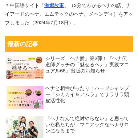
＊中国語サイト「
海娜故事
」（3分でわかるヘナの話、ナ
イアードのヘナ、エムテックのヘナ、メヘンディ）をアッ
プしました（2024年7月18日）。
最新の記事
シリーズ「ヘナ愛」第2弾！『ヘナ伝
道師グッチの「魅せるヘナ」実践マニ
ュアル66』出版のお知らせ
ヘナと相性ぴったり！ハーブシャンプ
ー「シカカイ＆アムラ」でサラサラ頭
皮活性化
「ヘナなんて絶対やらない」と思って
いた私たちが、マニアックなヘナサロ
ンになるまで