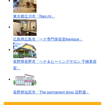
東京都立川市「Nao.mi」
広島県広島市「ヘナ専門美容室feerique」
長野県長野市「ヘナ＆ヒーリングサロン 千穂美容
室」
長野県塩尻市「The permanent shop 花野屋」