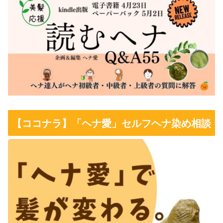
【ココナラ】「ヘナ愛」セルフヘナ染め相談