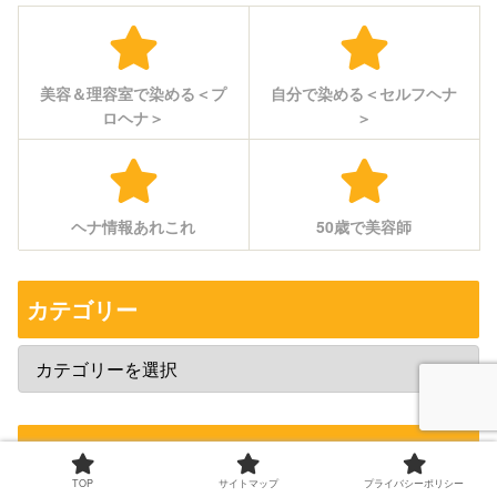
美容＆理容室で染める＜プ
自分で染める＜セルフヘナ
ロヘナ＞
＞
ヘナ情報あれこれ
50歳で美容師
カテゴリー
海娜故事（ヘナの話）
TOP
サイトマップ
プライバシーポリシー