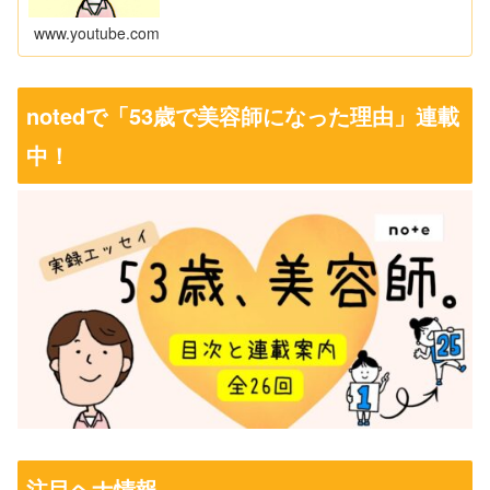
www.youtube.com
notedで「53歳で美容師になった理由」連載
中！
注目ヘナ情報