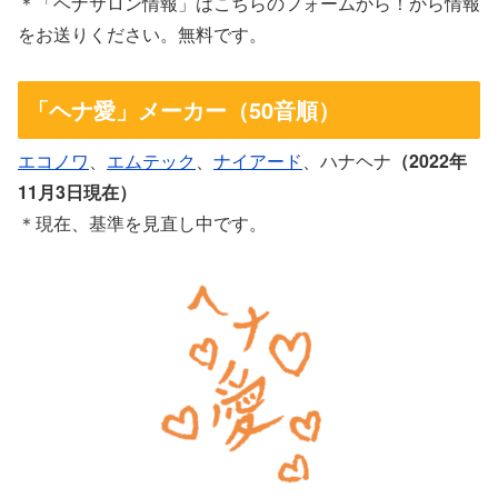
＊「ヘナサロン情報」はこちらのフォームから！から情報
をお送りください。無料です。
「ヘナ愛」メーカー（50音順）
エコノワ
、
エムテック
、
ナイアード
、ハナヘナ
（2022年
11月3日現在）
＊現在、基準を見直し中です。