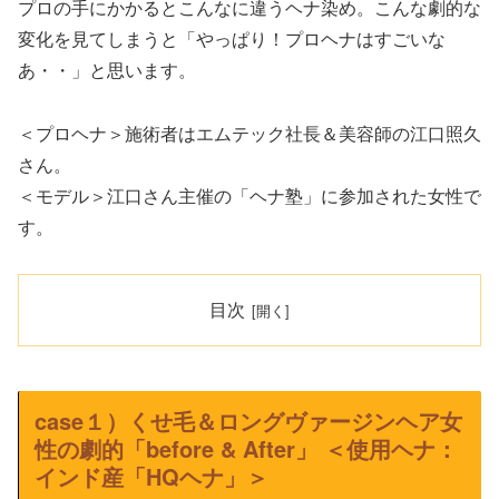
プロの手にかかるとこんなに違うヘナ染め。こんな劇的な
変化を見てしまうと「やっぱり！プロヘナはすごいな
あ・・」と思います。
＜プロヘナ＞施術者はエムテック社長＆美容師の江口照久
さん。
＜モデル＞江口さん主催の「ヘナ塾」に参加された女性で
す。
目次
case１）くせ毛＆ロングヴァージンヘア女
性の劇的「before & After」 ＜使用ヘナ：
インド産「HQヘナ」＞