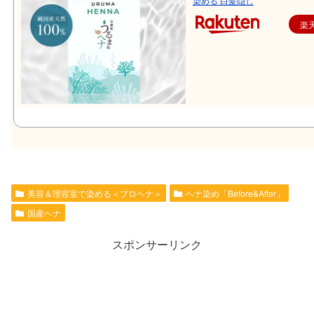
染める 白髪隠し
楽
美容＆理容室で染める＜プロヘナ＞
ヘナ染め「Before&After」
国産ヘナ
スポンサーリンク