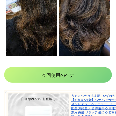
今回使用のヘナ
うるまヘナ うるま藍 いずれか1袋
【お好きな1袋】ヘナ ヘアカラ
メント カラー ヘアカラー トリ
国産 沖縄産 天然 白髪染め 男性
兼用 白髪 リタッチ 髪染め 若白