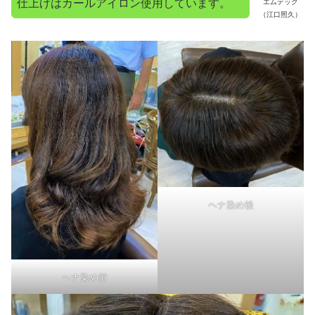
仕上げはカールアイロン使用しています。
エムテック
（江口照久）
ヘナ染め後
ヘナ染め前