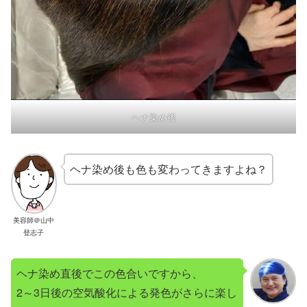
ヘナ染め後
ヘナ染め後も色も変わってきますよね？
美容師＠山中
登志子
ヘナ染め直後でこの色合いですから、
2～3日後の空気酸化による発色がさらに楽し