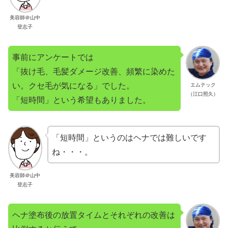
美容師＠山中
登志子
事前にアンケートでは
「抜け毛、毛髪ダメージ改善、頻繁に染めた
い。クセ毛が気になる」でした。
エムテック
（江口照久）
「短時間」という希望もありました。
「短時間」というのはヘナでは難しいです
ね・・・。
美容師＠山中
登志子
ヘナ塗布後の放置タイムとそれぞれの改善は