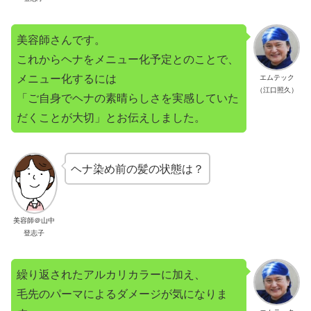
美容師さんです。
これからヘナをメニュー化予定とのことで、
メニュー化するには
エムテック
（江口照久）
「ご自身でヘナの素晴らしさを実感していた
だくことが大切」とお伝えしました。
ヘナ染め前の髪の状態は？
美容師＠山中
登志子
繰り返されたアルカリカラーに加え、
毛先のパーマによるダメージが気になりま