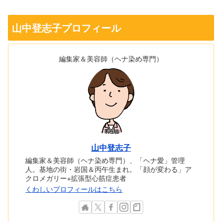
山中登志子プロフィール
編集家＆美容師（ヘナ染め専門）
山中登志子
編集家＆美容師（ヘナ染め専門）、「ヘナ愛」管理
人。基地の街・岩国＆丙午生まれ。「顔が変わる」ア
クロメガリー+拡張型心筋症患者
くわしいプロフィールはこちら