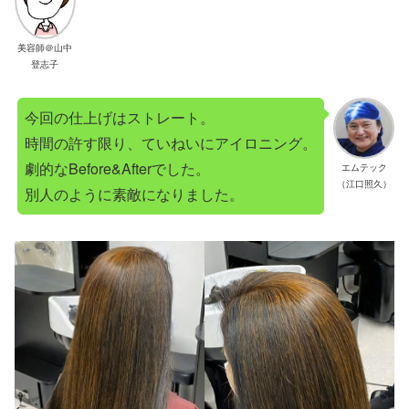
美容師＠山中
登志子
今回の仕上げはストレート。
時間の許す限り、ていねいにアイロニング。
劇的なBefore&Afterでした。
エムテック
（江口照久）
別人のように素敵になりました。