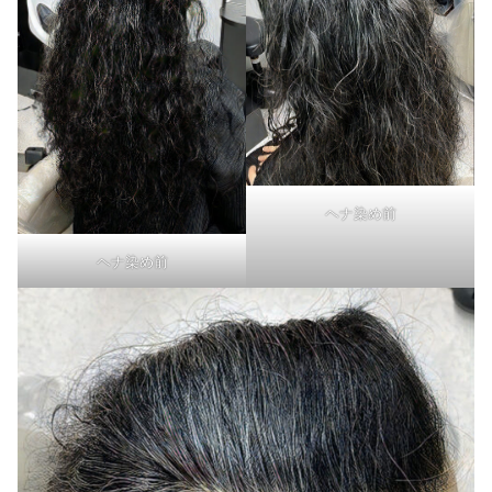
ヘナ染め前
ヘナ染め前