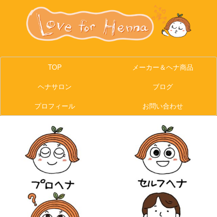
TOP
メーカー＆ヘナ商品
ヘナサロン
ブログ
プロフィール
お問い合わせ