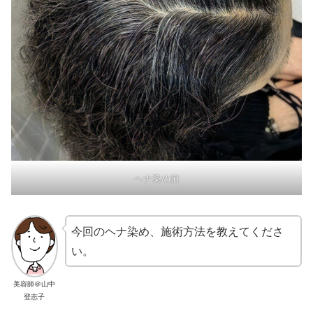
ヘナ染め前
今回のヘナ染め、施術方法を教えてくださ
い。
美容師＠山中
登志子