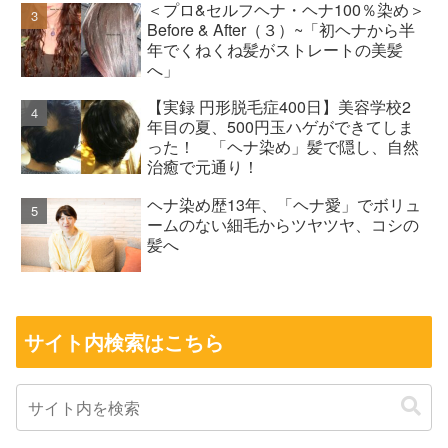
＜プロ&セルフヘナ・ヘナ100％染め＞
Before & After（３）~「初ヘナから半
年でくねくね髪がストレートの美髪
へ」
【実録 円形脱毛症400日】美容学校2
年目の夏、500円玉ハゲができてしま
った！ 「ヘナ染め」髪で隠し、自然
治癒で元通り！
ヘナ染め歴13年、「ヘナ愛」でボリュ
ームのない細毛からツヤツヤ、コシの
髪へ
サイト内検索はこちら