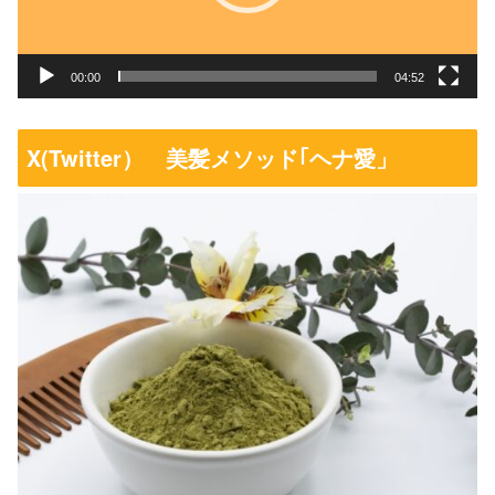
ヤ
ー
00:00
04:52
X(Twitter） 美髪メソッド｢ヘナ愛」