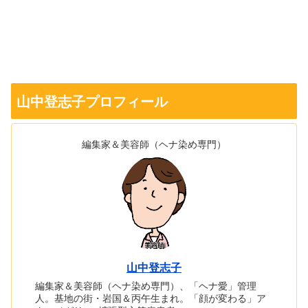
す。
山中登志子プロフィール
編集家＆美容師（ヘナ染め専門）
山中登志子
編集家＆美容師（ヘナ染め専門）、「ヘナ愛」管理
人。基地の街・岩国＆丙午生まれ。「顔が変わる」ア