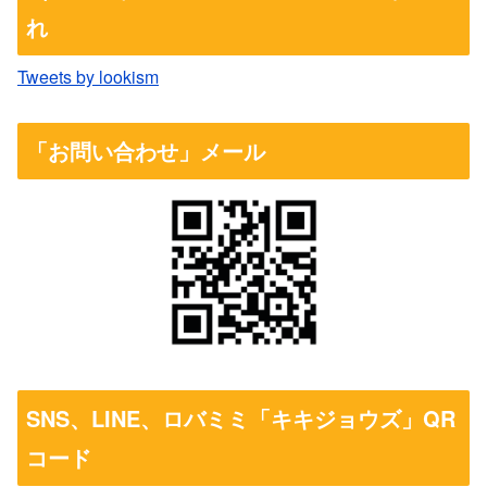
れ
Tweets by lookism
「お問い合わせ」メール
SNS、LINE、ロバミミ「キキジョウズ」QR
コード