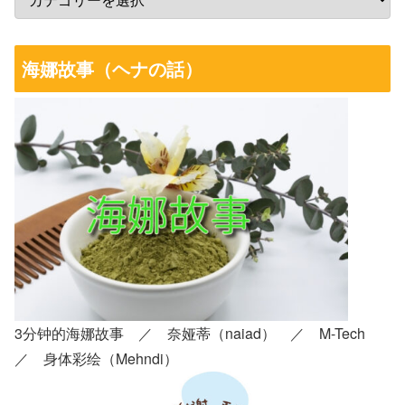
海娜故事（ヘナの話）
3分钟的海娜故事 ／ 奈娅蒂（naiad） ／ M-Tech
／ 身体彩绘（Mehndi）