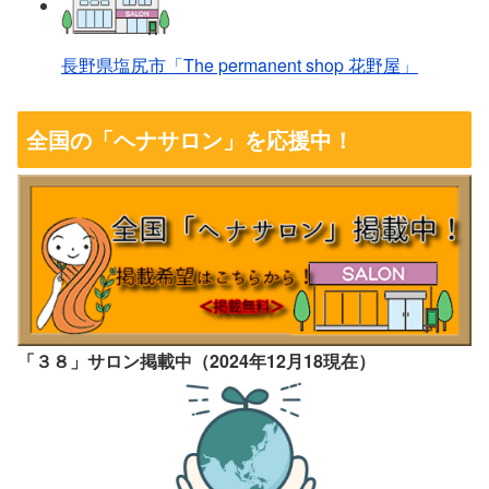
長野県塩尻市「The permanent shop 花野屋」
全国の「ヘナサロン」を応援中！
「３８
」サ
ロン掲載中
（2024年12
月18
現在）