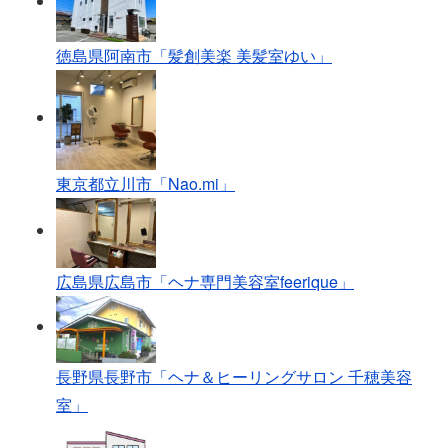
徳島県阿南市「髪創美楽 美髪室ゆい」
東京都立川市「Nao.mi」
広島県広島市「ヘナ専門美容室feerique」
長野県長野市「ヘナ＆ヒーリングサロン 千穂美容
室」