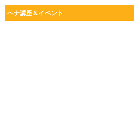
ヘナ講座＆イベント