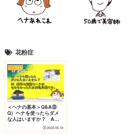
花粉症
ヘナQ&A
＜ヘナの基本＞Q&A⑨
Q）ヘナを使ったらダメ
な人はいますか？ A）
25年の施術でヘナがあわ
2023.05.16
なかった人は10名未満で