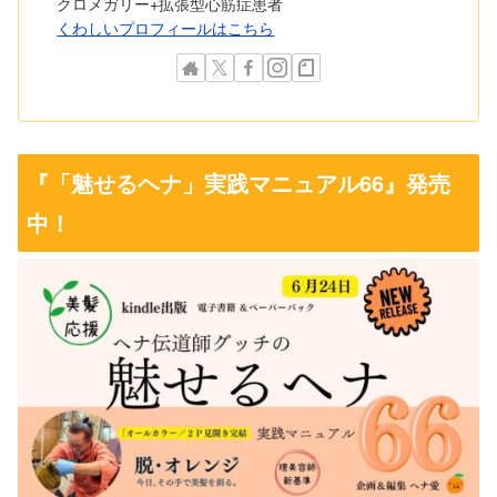
クロメガリー+拡張型心筋症患者
くわしいプロフィールはこちら
『「魅せるヘナ」実践マニュアル66』発売
中！