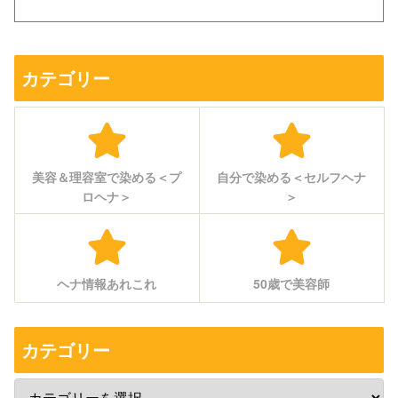
カテゴリー
美容＆理容室で染める＜プ
自分で染める＜セルフヘナ
ロヘナ＞
＞
ヘナ情報あれこれ
50歳で美容師
カテゴリー