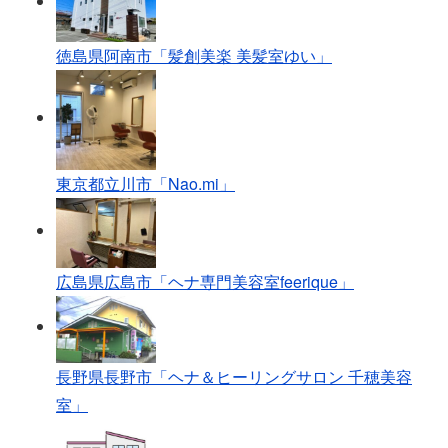
徳島県阿南市「髪創美楽 美髪室ゆい」
東京都立川市「Nao.mi」
広島県広島市「ヘナ専門美容室feerique」
長野県長野市「ヘナ＆ヒーリングサロン 千穂美容
室」