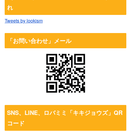
れ
Tweets by lookism
「お問い合わせ」メール
SNS、LINE、ロバミミ「キキジョウズ」QR
コード