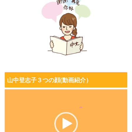
山中登志子３つの顔(動画紹介）
動
画
プ
レ
ー