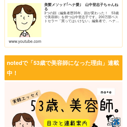
美髪メソッド｢ヘナ愛｣ 山中登志子ちゃんね
る
3つの顔（編集者歴35年、顔が変わった！ 53歳
で美容師）を持つ山中登志子です。200万部ベス
トセラー「買ってはいけない」編集者で、ヘナ染
めを広めるため美容師になり、髪の救世主“ヘナ
(植物染料）”情報を伝えています。★★★男性も
女性も、白髪Read More...
www.youtube.com
notedで「53歳で美容師になった理由」連載
中！