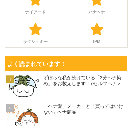
ナイアード
ハナヘナ
ラクシュミー
IPM
よく読まれています！
ずぼらな私が続けている「3分ヘナ染
め」をお教えします！<セルフヘナ＞
「ヘナ愛」メーカーと「買ってはいけ
ない」ヘナ商品