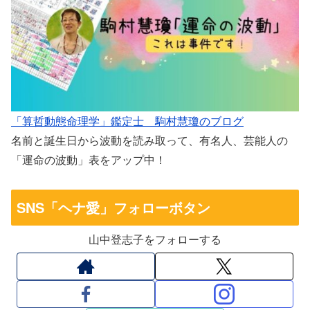
「算哲動態命理学」鑑定士 駒村慧瓊のブログ
名前と誕生日から波動を読み取って、有名人、芸能人の
「運命の波動」表をアップ中！
SNS「ヘナ愛」フォローボタン
山中登志子をフォローする