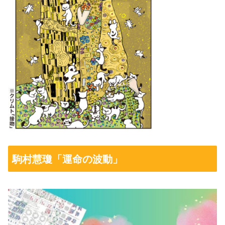
駒村慧瓊「運命の波動」