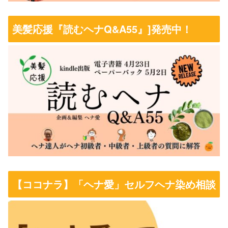
美髪応援『読むヘナQ&A55』]発売中！
【ココナラ】「ヘナ愛」セルフヘナ染め相談