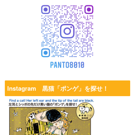
Instagram 黒猫「ポンゲ」を探せ！